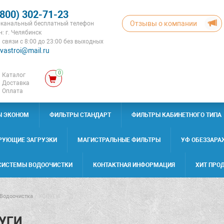
(800) 302-71-23
Отзывы о компании
канальный бесплатный телефон
: г. Челябинск
 связи с 8:00 до 23:00 без выходных
vastroi@mail.ru
0
Каталог
Доставка
Оплата
Ы ЭКОНОМ
ФИЛЬТРЫ СТАНДАРТ
ФИЛЬТРЫ КАБИНЕТНОГО ТИПА
РУЮЩИЕ ЗАГРУЗКИ
МАГИСТРАЛЬНЫЕ ФИЛЬТРЫ
УФ ОБЕЗЗАРА
СИСТЕМЫ ВОДООЧИСТКИ
КОНТАКТНАЯ ИНФОРМАЦИЯ
ХИТ ПРО
Водоочистка
/
УСЛУГИ
УГИ