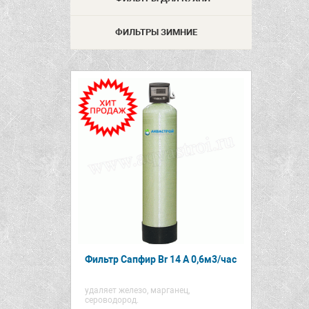
ФИЛЬТРЫ ЗИМНИЕ
Фильтр Сапфир Br 14 А 0,6м3/час
удаляет железо, марганец,
сероводород.