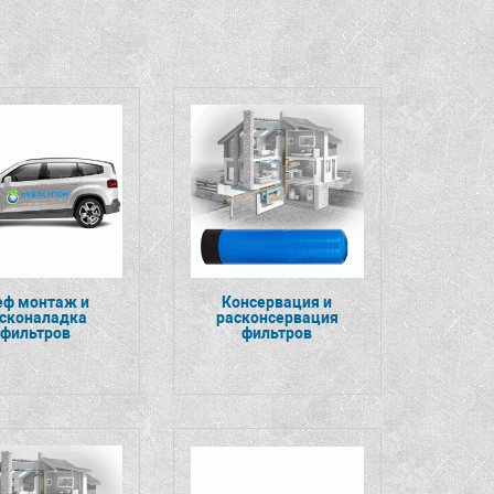
ф монтаж и
Консервация и
усконаладка
расконсервация
фильтров
фильтров